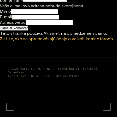
Komentár
*
Vaša e-mailová adresa nebude zverejnená.
Meno
E-mail
Adresa webu
Táto stránka používa Akismet na obmedzenie spamu.
Zistite, ako sa spracovávajú údaje o vašich komentároch.
© 2026 VAFEC s.r.o. · M. R. Štefánika 11, Šarišské
Michaľany
AVMS AP/67 ·
GDPR
·
RPVS
·
@vafec.studio