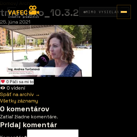
Domov
/
Archív
trhovisko_10.3.2
MIMO VYSIELANIA
25. júna 2021
0
Páči sa mi to
0
videní
Späť na archív →
Všetky záznamy
0 komentárov
Zatiaľ žiadne komentáre.
Pridaj komentár