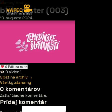
Domov
/
Archív
biela-raster (003)
10. augusta 2024
0
Páči sa mi to
0
videní
Späť na archív →
Všetky záznamy
0 komentárov
Zatiaľ žiadne komentáre.
Pridaj komentár