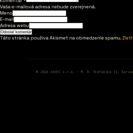
Komentár
*
Vaša e-mailová adresa nebude zverejnená.
Meno
E-mail
Adresa webu
Táto stránka používa Akismet na obmedzenie spamu.
Zist
© 2026 VAFEC s.r.o. · M. R. Štefánika 11, Šariš