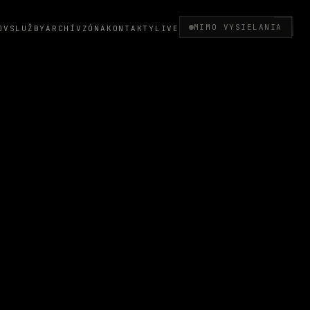
MIMO VYSIELANIA
OV
SLUŽBY
ARCHÍV
ZÓNA
KONTAKTY
LIVE