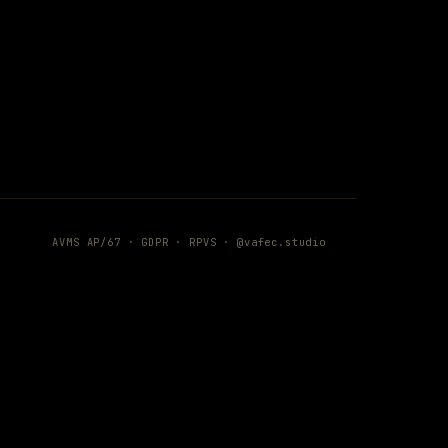
AVMS AP/67 ·
GDPR
·
RPVS
·
@vafec.studio