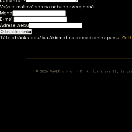
Komentár
*
Vaša e-mailová adresa nebude zverejnená.
Meno
E-mail
Adresa webu
Táto stránka používa Akismet na obmedzenie spamu.
Zist
© 2026 VAFEC s.r.o. · M. R. Štefánika 11, Šariš