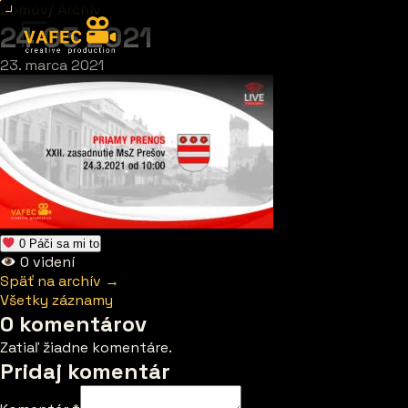
Domov
/
Archív
24 03 2021
23. marca 2021
0
Páči sa mi to
0
videní
Späť na archív →
Všetky záznamy
0 komentárov
Zatiaľ žiadne komentáre.
Pridaj komentár