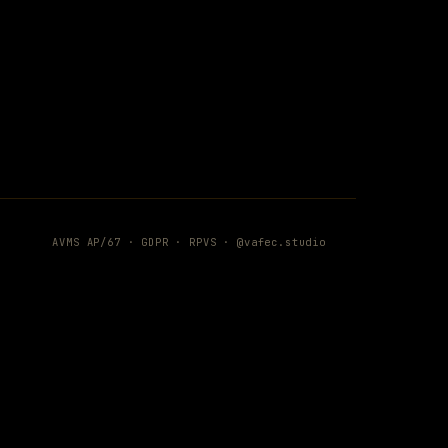
AVMS AP/67 ·
GDPR
·
RPVS
·
@vafec.studio