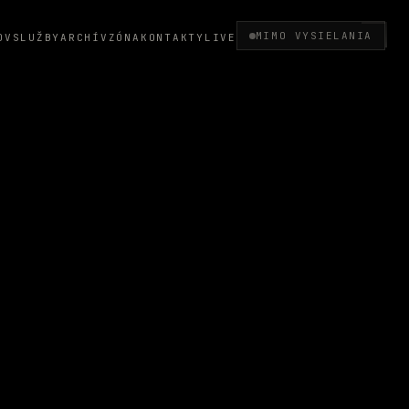
MIMO VYSIELANIA
OV
SLUŽBY
ARCHÍV
ZÓNA
KONTAKTY
LIVE