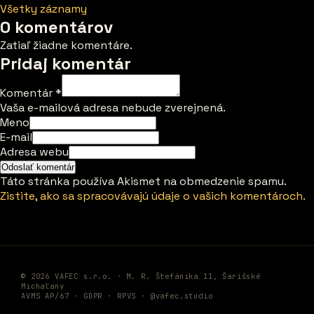
Všetky záznamy
0 komentárov
Zatiaľ žiadne komentáre.
Pridaj komentár
Komentár
*
Vaša e-mailová adresa nebude zverejnená.
Meno
E-mail
Adresa webu
Táto stránka používa Akismet na obmedzenie spamu.
Zistite, ako sa spracovávajú údaje o vašich komentároch.
© 2026 VAFEC s.r.o. · M. R. Štefánika 11, Šarišské
Michaľany
AVMS AP/67 ·
GDPR
·
RPVS
·
@vafec.studio