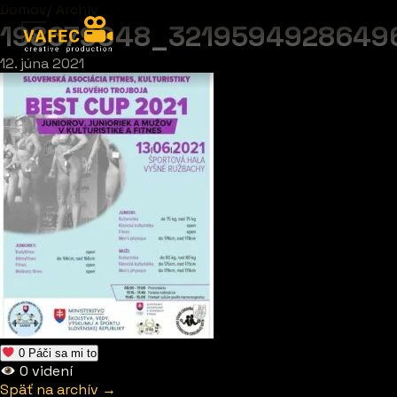
Domov
/
Archív
198679948_3219594928649
12. júna 2021
0
Páči sa mi to
0
videní
Späť na archív →