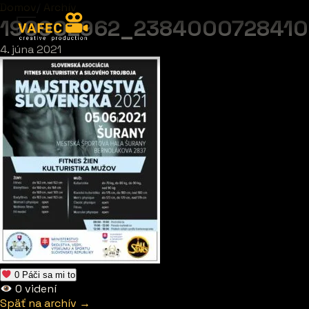
Domov
/
Archív
190902962_2384000728410
4. júna 2021
0
Páči sa mi to
0
videní
Späť na archív →