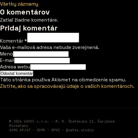
Všetky záznamy
0 komentárov
Zatiaľ žiadne komentáre.
Pridaj komentár
Komentár
*
Vaša e-mailová adresa nebude zverejnená.
Meno
E-mail
Adresa webu
Táto stránka používa Akismet na obmedzenie spamu.
Zistite, ako sa spracovávajú údaje o vašich komentároch.
© 2026 VAFEC s.r.o. · M. R. Štefánika 11, Šarišské
Michaľany
AVMS AP/67 ·
GDPR
·
RPVS
·
@vafec.studio