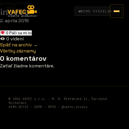
Domov
/
Archív
inovec
MIMO VYSIELANIA
2. apríla 2018
0
Páči sa mi to
0
videní
Späť na archív →
Všetky záznamy
0 komentárov
Zatiaľ žiadne komentáre.
© 2026 VAFEC s.r.o. · M. R. Štefánika 11, Šarišské
Michaľany
AVMS AP/67 ·
GDPR
·
RPVS
·
@vafec.studio