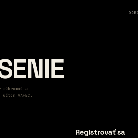
DOM
SENIE
— súkromné a
m účtom VAFEC.
Registrovať sa