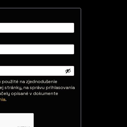
 použité na zjednodušenie
j stránky, na správu prihlasovania
 účely opísané v dokumente
mia
.