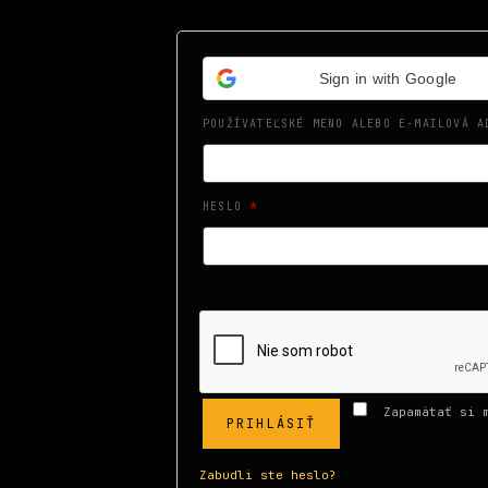
Sign in with Google
POUŽÍVATEĽSKÉ MENO ALEBO E-MAILOVÁ 
POVINNÉ
HESLO
*
Zapamätať si 
PRIHLÁSIŤ
Zabudli ste heslo?