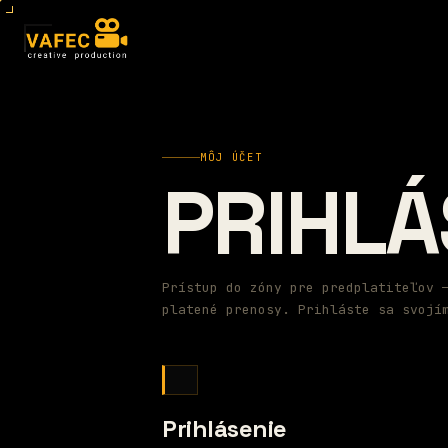
MÔJ ÚČET
PRIHLÁ
Prístup do zóny pre predplatiteľov 
platené prenosy. Prihláste sa svojí
Prihlásenie