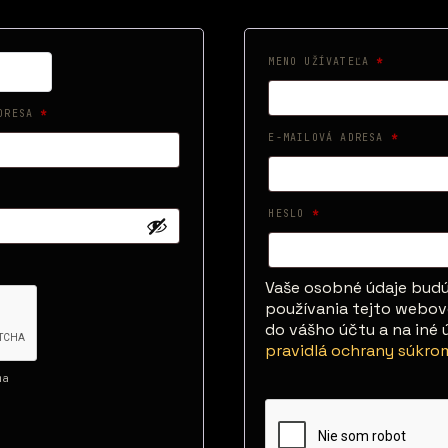
POVINNÉ
MENO UŽÍVATEĽA
*
POVINNÉ
ADRESA
*
POVINNÉ
E-MAILOVÁ ADRESA
*
POVINNÉ
HESLO
*
Vaše osobné údaje budú
používania tejto webove
do vášho účtu a na iné
pravidlá ochrany súkro
ma