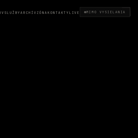
MIMO VYSIELANIA
OV
SLUŽBY
ARCHÍV
ZÓNA
KONTAKTY
LIVE