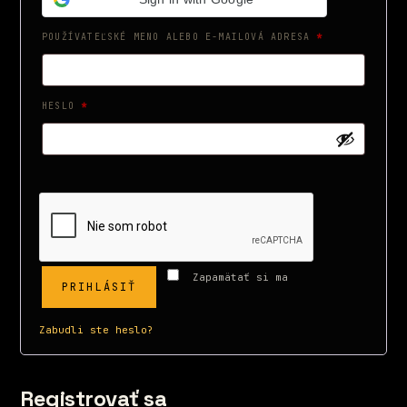
POVINNÉ
POUŽÍVATEĽSKÉ MENO ALEBO E-MAILOVÁ ADRESA
*
POVINNÉ
HESLO
*
Zapamätať si ma
PRIHLÁSIŤ
Zabudli ste heslo?
Registrovať sa