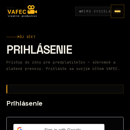
MIMO VYSIELANIA
MÔJ ÚČET
PRIHLÁSENIE
Prístup do zóny pre predplatiteľov — súkromné a
platené prenosy. Prihláste sa svojím účtom VAFEC.
Prihlásenie
Sign in with Google