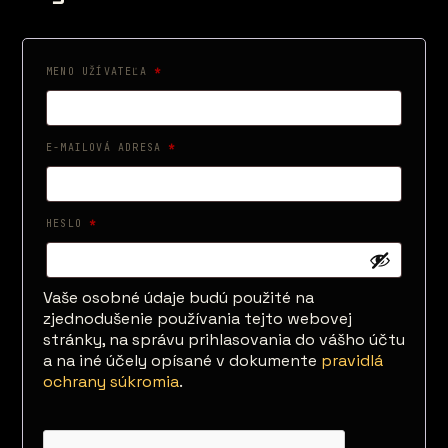
POVINNÉ
MENO UŽÍVATEĽA
*
POVINNÉ
E-MAILOVÁ ADRESA
*
POVINNÉ
HESLO
*
Vaše osobné údaje budú použité na
zjednodušenie používania tejto webovej
stránky, na správu prihlasovania do vášho účtu
a na iné účely opísané v dokumente
pravidlá
ochrany súkromia
.