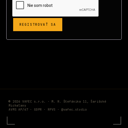
REGISTROVAŤ SA
© 2026 VAFEC s.r.o. · M. R. Štefánika 11, Šarišské
Michaľany
AVMS AP/67 ·
GDPR
·
RPVS
·
@vafec.studio