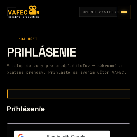
MIMO VYSIELANIA
MÔJ ÚČET
PRIHLÁSENIE
Prístup do zóny pre predplatiteľov — súkromné a
platené prenosy. Prihláste sa svojím účtom VAFEC.
Prihlásenie
Sign in with Google