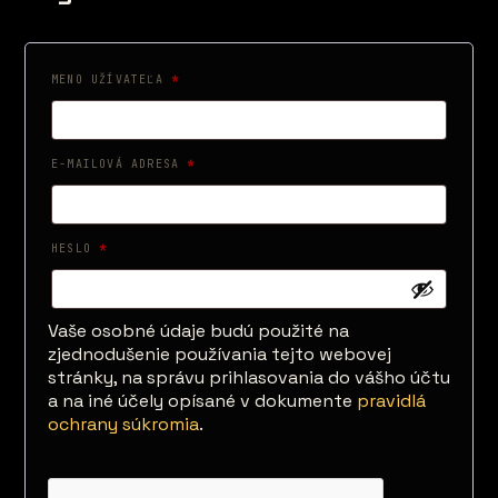
POVINNÉ
MENO UŽÍVATEĽA
*
POVINNÉ
E-MAILOVÁ ADRESA
*
POVINNÉ
HESLO
*
Vaše osobné údaje budú použité na
zjednodušenie používania tejto webovej
stránky, na správu prihlasovania do vášho účtu
a na iné účely opísané v dokumente
pravidlá
ochrany súkromia
.