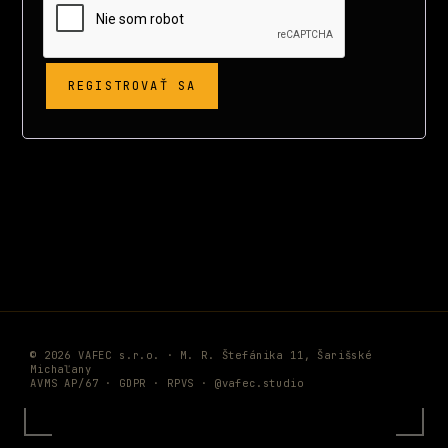
REGISTROVAŤ SA
© 2026 VAFEC s.r.o. · M. R. Štefánika 11, Šarišské
Michaľany
AVMS AP/67 ·
GDPR
·
RPVS
·
@vafec.studio